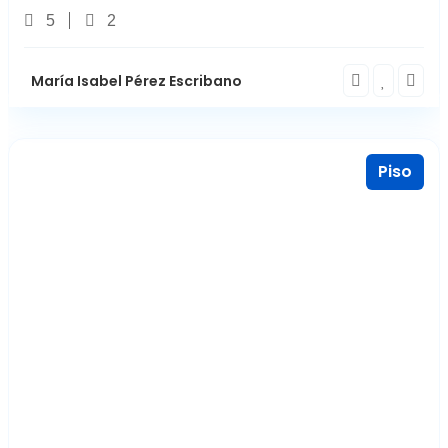
5
2
María Isabel Pérez Escribano
Piso
Castro del Río
5