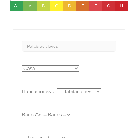
A+
A
B
C
D
E
F
G
H
Habitaciones">
Baños">